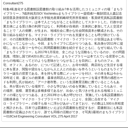
Consultant275
特集4私進化する図書館設図書館の取り組み?本を活用したコミュニティの場「まちラ
イブラリー」?礒井純充ISOI Yoshimitsuまちライブラリー提唱者/一般財団法人森記念
財団普及啓発部長大阪府立大学観光産業戦略研究所所長補佐・客員研究員私設図書館
「まちライブラリー」は本で人とつながることを目的としてスタートした。行政や企
業主体による受け身の利用ではなく、利用者が自発的・主体的に参加して人と交流す
ることで「人の発酵」が生まれ、地域社会に豊かな社会関係資本が醸成される。その
取り組みを紹介する。マイクロ・ライブラリーれを支援することも呼び掛けている
が、その活動実態小さな私設図書館（マイクロ・ライブラリー）が全国はあまり明ら
かになってこなかった。今回、まちライブラに広がりつつある。私自身が2011年に提
唱し、自らも取リーを中心に民間図書館活動を紹介するとともに、なぜり組んでいる
「まちライブラリー」も2017年1月現在、全このような活動をしているのか、その問題
意識、増加し国で約420カ所に広がった。まちライブラリーは本で人ている背景やこれ
からの地域にとってどのような意味がとつながることを目的に、まちのカフェ、自
宅、オフィス、あるのか、について記述したい。お寺や病院、商店街など生活する場
に本を置き、閲覧や貸出をしながら人と人との出会いを作ろうというものまちライブ
ラリー誕生の背景である。本を持ち寄る際にメッセージを付け、その本を私は今から
30年近く前、森ビルの創業者、森泰吉郎読んだ人がメッセージを返す専用の感想カー
ドを利用し氏が始めた「アーク都市塾」という生涯教育活動に携ているところもあ
る。本が置かれている場所で、小さな学びあいの会を実施しているところもあり、そ
の場所、規模、運営者は多種多様であるが、出会いと気づきが生まれる地域コミュニ
ティの場となりつつある。また2013年から私が呼びかけ、実施している私設図書館の
活動発表会「マイクロ・ライブラリーサミット」により、全国に点在する「マイク
ロ・ライブラリー」の様子も徐々に浮かびあがってきており、その数は1,500カ所程度
と推計される。日本では図書館といえば公共図書館を想定するが、図書館法にも私設
図書館の定義はされており、誰でも同様の活動ができ、そ写真1最初のまちライブラリ
ー018Civil Engineering Consultant VOL.275 April 2017