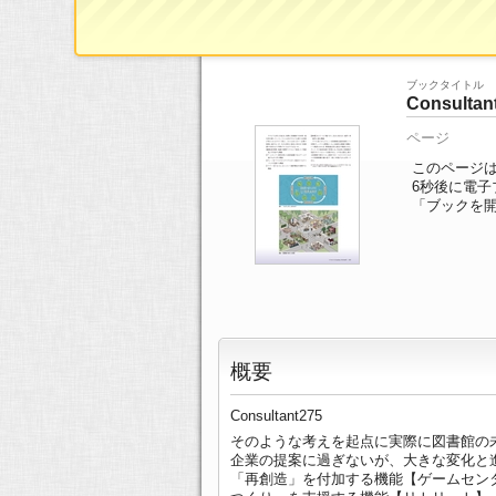
ブックTOP
>>
ページ一覧
>> 31/82ページ
ブックタイトル
Consultan
ページ
このページは 
6
秒後に電子
「ブックを
概要
Consultant275
そのような考えを起点に実際に図書館の
企業の提案に過ぎないが、大きな変化と
「再創造」を付加する機能【ゲームセン