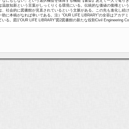
「なにもしない」という選択機会を保障する機能【書斎】あえて一人で篭り
は温故知新という言葉がしっくりくる環境にいる。伝統的な価値の復権とい
は、社会的に図書館が見直されているという文脈がある。この先も進化し続
に本稿がなれば幸いである。注）“OUR LIFE LIBRARY”の全容はアカ
 LIFE LIBRARY”図2図書館の新たな役割Civil Engineering Consultant