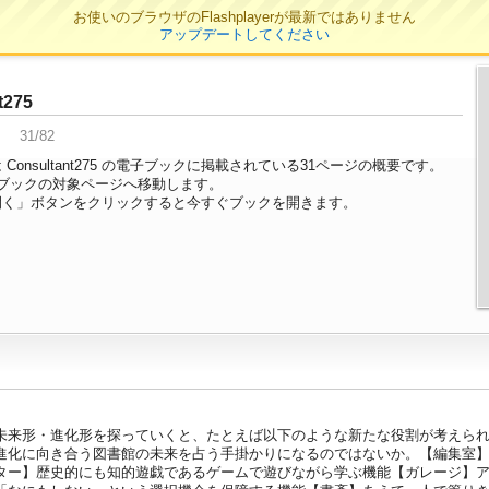
お使いのブラウザのFlashplayerが最新ではありません
アップデートしてください
t275
31/82
Consultant275 の電子ブックに掲載されている31ページの概要です。
ブックの対象ページへ移動します。
開く」ボタンをクリックすると今すぐブックを開きます。
未来形・進化形を探っていくと、たとえば以下のような新たな役割が考えられ
進化に向き合う図書館の未来を占う手掛かりになるのではないか。【編集室
ター】歴史的にも知的遊戯であるゲームで遊びながら学ぶ機能【ガレージ】