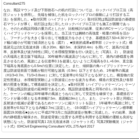
Consultant275
なお、既設マウンド及び下部捨石への杭の打設については、ロックバイブロ工法（高
圧ジェットを併用し、先端を補強した杭をロックバイブロの振動により打設する工
法）を採用した。●取付区間（ハイブリッドケーソン）取付区間は既設防波堤の基礎捨
石マウンドが厚く、杭打設は先に示したロックバイブロ工法でも施工が困難であっ
た。そのため既設同様の重力式としたが、比較検討の結果、従来のRCケーソンではな
くハイブリッドケーソンを採用した。当工法では鋼材の高強度・軽量の特長を活か
し、フーチングを大きく張り出して地盤反力を小さくでき、基礎捨石7.50+4.30マウン
ド幅の縮小が可能で経済的となる（図7）。■技術的成果●標準部（ジャケット式）構
造諸元は2次元造波水路（長さ20m、幅0.5m、水深約0.4m）を用いて、波高の伝達
率、反射率及び波力特性に関して水理模型実験を行い決定した（写真1、2）。防波堤
の天端高と直立版下端高は、30年確率の風波及びうねりに対して、港内の静穏度を満
足させるため、風波による伝達率0.1を超過しないように天端高をD.L.+6.0m、直立版
下端高を海底面から0.5mの位置に決定した。また、傾斜版の角ハイブリッドケーソン
度は防波堤前面で漁船が航行可能な波高（0.9m）以下とするため、1年確率の風波
（H1/3=0.7m、T1/3=3.8sec）に対して反射率が0.5以下となる30°とした。構造物の安
定性照査は、水理模型実験により防波堤にかかる波力を求め、構造の安定性及び各部
材の照査を実施して構造細目を決定した。●取付区間（ハイブリッドケーソン）ケーソ
ン下面は既設防波堤の延伸部であるため、既設防波堤敷高と同等のD.L.-19.0mとし
た。ケーソンの幅は30年確率の風波とうねりに対して安定性を確保でき、基礎捨石マ
ウンドが最小限となる本体幅7.5m、底面幅19mとした。また、ジャケット部と同様に
反射波の低減が必要であるためケーソンに縦スリットを設け、1年確率の風波に対して
反射率が0.5以下となる内幅2.7mに設定した。-19.00図7ハイブリッドケーソン標準断
面図19.00捨石■おわりに平成27年3月に当該防波堤が無事に完成した。その結果、漁港
内の静穏度が確保され、防波堤背後に位置する岸壁を利用する定期船の運航も良好な
状態になった。防波堤写真1 2次元造波水路（ジャケット式）写真2実験概況（ジャケ
ット式）034Civil Engineering Consultant VOL.275 April 2017