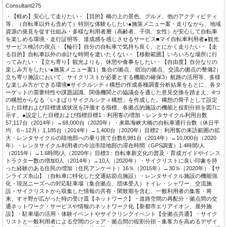
Consultant275
・【軽め】安心して走りたい・【目的】橋の上の景色、グルメ、他のアクティビティ
等、（自転車以外も含めて）特別な体験もしたい●施策メニュー案・走りながら、地域
資源の発見を促す仕組み・多様な利用者層（高齢者、子供、女性）が安心して自転車
を楽しめる環境・走行証明等、達成感を感じさせるサービス■マイ自転車利用者●観光
サービス検討の視点・【輪行】自分の自転車で気持ち良く、とにかく走りたい・【走
る目的】自転車以外の余計な時間を遣いたくない・【移動範囲】いろいろな場所に行
ってみたい・【立ち寄り】観光よりも、休憩や食事をしたい・【自由度】自分なりの
楽しみ方をしたい●施策メニュー案1）集合の拠点、宿泊の拠点、交流の拠点の整備2）
立ち寄り施設において、サイクリストが必要とする機能の確保3）航路の活用等、多様
な楽しみ方ができる環境■サイクルシティ構想の作成各種調査分析結果をもとに、各タ
ーゲットの需要特性や課題認識、関係機関との協議会を通じた意見交換を踏まえ、4つ
の構想からなる「いまばりサイクルシティ構想」を作成した。構想の骨子として設定
した目標および目標達成状況を評価する指標、各拠点的施設の機能と役割分担を図7に
示す。●設定した目標および指標目標1：利用客の増加・レンタサイクル利用台数
57,117台（2014年）→68,000台（2020年）・来島海峡大橋の自転車通行台数（休日平
均、6～12月）1,185台（2014年）→1,400台（2020年）目標2：利用客の来訪範囲の拡
大・レンタサイクルの陸地部への乗り捨て台数8,981台（2014年）→10,000台（2020
年）・レンタサイクル利用者の今治市陸地部の滞在時間（GPS調査）1.4時間/人
（2015年）→1.6時間/人（2020年）目標3：自転車新文化の普及・育成ガイドやインス
トラクター数の増加0人（2014年）→10人（2020年）・サイクリストに良い印象を持
った経験のある住民の増加（住民アンケート）16％（2015年）→30％（2020年）【サ
ンライズ糸山】（自転車に特化した交通結節点施設）・レンタサイクル施設の機能強
化・現況ニーズへの対応駐車場（集合拠点、団体受入）トイレ・シャワー、交流施
設・サイクリストから収集した情報の共有・閑散期を含む、一般利用者の集客・将
来、すそ野が広がった時の受け皿【ネットワーク】・道路空間の再配分・拠点間の交
通ネットワーク・サービスや情報のネットワーク化【新都市エリアイオン、屋外施
設】・駐車場の活用・体験イベントやサイクリングイベント【全拠点共通】・サイク
リストと一般利用者による空間のシェア・拠点間の役割分担・集客力を高めるデザイ