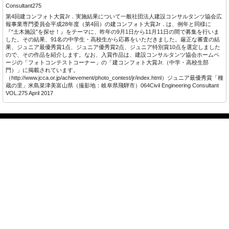
Consultant275
第4回建コンフォト大賞Jr．実施結果について一般社団法人建設コンサルタンツ協会広
報事業専門委員会平成28年度（第4回）の建コンフォト大賞Jr．は、例年と同様に
『“土木施設”を探せ！』をテーマに、昨年の9月1日から11月11日の間で募集を行いま
した。その結果、91名の中学生・高校生から応募をいただきました。厳正な審査の結
果、ジュニア最優秀賞1点、ジュニア優秀賞2点、ジュニア特別賞10点を選定しました
ので、その作品を紹介します。なお、入賞作品は、建設コンサルタンツ協会ホームペ
ージの「フォトコンテストコーナー」の「建コンフォト大賞Jr.（中学・高校生部
門）」に掲載されています。
（http://www.jcca.or.jp/achievement/photo_contest/jr/index.html）ジュニア最優秀賞「種
蔵の里」米島菜津美富山県（撮影地：岐阜県飛騨市）064Civil Engineering Consultant
VOL.275 April 2017