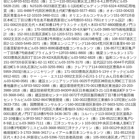
宿ビル6F03-6311-8151（株）エコー110-0014台東区北上野2-6-4上野竹内ビル03-
5828-2181（株）NJS105-0023港区芝浦1-1-1浜松町ビルディング03-6324-4355応用地
質（株）101-8486千代田区神田美土代町7番地03-5577-4501（株）オオバ153-0042目
黒区青葉台4-4-12-10103-3460-0111（株）オリエンタルコンサルタンツ151-0071渋谷
区本町三丁目12番1号住友不動産西新宿ビル6号館03-6311-7551オリジナル設計（株）
151-0062渋谷区元代々木町30番13号グラスシティ元代々木03-6757-8800開発虎ノ門コ
ンサルタント（株）170-0005豊島区南大塚3-20-6大塚FTビル03-3985-5075画地測量設
計（株）152-0011目黒区原町1-12-1203-5721-3051（株）片平エンジニアリング112-
0002文京区小石川2丁目22番2号和順ビル03-5802-1616川崎地質（株）108-8337港区三
田2-11-1503-5445-2071（株）関東エンジニアリング116-0014荒川区東日暮里6-60-10
日暮里駅前中央ビル03-3803-8080基礎地盤コンサルタンツ（株）136-8577江東区亀戸
一丁目5番7号錦糸町プライムタワー12F03-6861-8800（株）橋梁コンサルタント171-
0033豊島区高田3丁目14-29 KDX高田馬場ビル03-5952-6828（株）協和コンサルタンツ
151-0073渋谷区笹塚1-62-11 KECビル03-3376-3170（株）近代設計101-0044千代田区
鍛冶町1-9-16丸石第2ビル03-3255-8961（株）クレアリア114-0003北区豊島8-4-103-
5959-2503計画エンジニヤリング（株）171-0033豊島区高田3-5-13サイテックビル03-
6912-6021（株）ケー・シー・エス112-0002文京区小石川1-1-17とみん日生春日町ビ
ル03-6240-0581（株）建設エンジニアリング101-0025千代田区神田佐久間町三丁目15
番地藤井ビル5F03-5822-0088（株）建設環境研究所170-0013豊島区東池袋2-23-203-
3988-1818（株）建設技術研究所103-8430中央区日本橋浜町3-21-1日本橋浜町Fタワー
03-3668-0451（株）建設技術センター102-0072千代田区飯田橋四丁目7番10号飯田橋
セントラルビル03-3262-8647興亜開発（株）130-0022墨田区江東橋5-3-13写測ビル03-
3633-7351（株）国際開発コンサルタンツ160-0022新宿区新宿6-27-5603-5291-1511国
際航業（株）102-0085千代田区六番町2番地03-3262-6221国土防災技術（株）105-
0001港区虎ノ門3丁目18番5号03-3436-3673（株）コルバック113-0034文京区湯島2-
22-10後藤ビル3F03-5817-3021サンコーコンサルタント（株）136-8522江東区亀戸1-
8-9岩上ビル03-3683-7111（株）三洋コンサルタント103-0013中央区日本橋人形町1丁
目19番3号昭和ワニスビル03-3668-9503三洋テクノマリン（株）103-0012中央区日本
橋堀留町1-3-1703-3666-3417ジェイアール東日本コンサルタンツ（株）151-8512渋谷
区代々木2-2-6 JR新宿ビル03-5396-7221首都高技術（株）105-0001港区虎ノ門三丁目