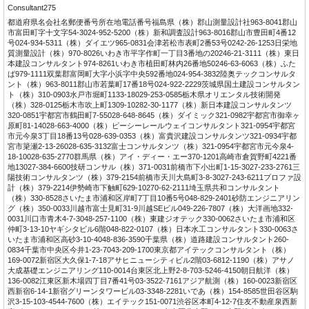
Consultant275
都道府県名会社名郵便番号所在地電話番号福島県（株）郡山測量設計社963-8041郡山
市富田町字十文字54-3024-952-5200（株）新和調査設計963-8016郡山市豊田町4番12
号024-934-5311（株）ダイエツ965-0831会津若松市表町2番53号0242-26-1253日栄地
質測量設計（株）970-8026いわき市平字作町一丁目3番地の20246-21-3111（株）東日
本建設コンサルタント974-8261いわき市植田町林内26番地50246-63-6063（株）ふた
ば979-1111双葉郡富岡町大字小浜字中央592番地024-954-3832陸奥テックコンサルタ
ント（株）963-8011郡山市若葉町17番18号024-922-2229茨城県国土建設コンサルタン
ト（株）310-0903水戸市堀町1133-18029-253-0585栃木県オリエンタル技術開発
（株）328-0125栃木市吹上町1309-10282-30-1177（株）新日本建設コンサルタンツ
320-0851宇都宮市鶴田町7-55028-648-8645（株）ダイミック321-0982宇都宮市御幸ヶ
原町81-14028-663-4000（株）ピーシーレールウェイコンサルタント321-0954宇都宮
市元今泉3丁目18番13号028-639-0353（株）富貴沢建設コンサルタンツ321-0934宇都
宮市簗瀬2-13-26028-635-3132富士コンサルタンツ（株）321-0954宇都宮市元今泉4-
18-10028-635-2770群馬県（株）アイ・ディー・エー370-1201高崎市倉賀野町4221番
地13027-384-6600技研コンサル（株）371-0031前橋市下小出町1-15-3027-233-2761三
陽技術コンサルタンツ（株）379-2154前橋市天川大島町3-8-3027-243-6211プロファ設
計（株）379-2214伊勢崎市下触町629-10270-62-2111埼玉県共和コンサルタント
（株）330-8528さいたま市浦和区岸町7丁目10番5号048-829-2401砂防エンジニアリン
グ（株）350-0033川越市富士見町31-9川越SEビル049-226-7807（株）大洋画地332-
0031川口市青木4-7-3048-257-1100（株）東建ジオテック330-0062さいたま市浦和区
仲町3-13-10ヤギシタビル6階048-822-0107（株）日本水工コンサルタント330-0063さ
いたま市浦和区高砂3-10-4048-836-3590千葉県（株）道路建設コンサルタント260-
0834千葉市中央区今井1-23-7043-209-1700東京都アイテックコンサルタント（株）
169-0072新宿区大久保1-7-18アサヒニューシティビル2階03-6812-1190（株）アサノ
大成基礎エンジニアリング110-0014台東区北上野2-8-703-5246-4150朝日航洋（株）
136-0082江東区新木場四丁目7番41号03-3522-7161アジア航測（株）160-0023新宿区
西新宿6-14-1新宿グリーンタワービル03-3348-2281いであ（株）154-8585世田谷区駒
沢3-15-103-4544-7600（株）エイテック151-0071渋谷区本町4-12-7住友不動産泉西新