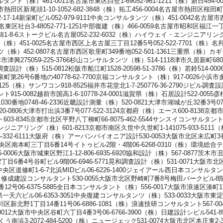
ルタント（株）461-0011名古屋市東区白壁1-69052-961-1211（株）新日45
古屋市熱田区新尾頭1-10-1052-682-3848（株）拓工456-0004名古屋市熱田区桜田
17-14新栄町ビル052-979-9111中央コンサルタンツ（株）451-0042名古屋市西
東区社台3-48052-771-1251中部復建（株）466-0059名古屋市昭和区福江一丁
1-8-6ストークビル名古屋052-232-6032（株）ハイウェイ・エンジニアリング
サル（株）451-0025名古屋市西区上名古屋三丁目12番5号052-522-7701（株
ンツ（株）452-0807名古屋市西区歌里町349番地052-501-1361三重県（株）カ
1津市津興275059-225-3766杉山コンサルタンツ（株）514-1118津市久居新町680-
栄調査設計（株）515-0812松阪市船江町1528-20598-51-3786（株）若鈴514-000
第26号6番地の40778-62-7700京福コンサルタント（株）917-0026小浜市多田1
52-5125（株）サンワコン918-8525福井市花堂北1-7-250776-36-2790ジビル
ト915-0082越前市国高1-6-10778-24-0001滋賀県（株）石居設計522-0055彦
0番地0748-46-2336近畿設計測量（株）520-0821大津市湖城が丘32番3号077-
株）520-0806大津市打出浜3番7号077-522-3124京都府（株）エース600-8
ト603-8345京都市北区平野八丁柳町66-8075-462-5544サンスイコンサルタ
エンジニアリング（株）601-8213京都市南区久世中久世町1-141075-933-511
332-6111大阪府（株）アーバンパイオニア設計530-0053大阪市北区末広町3番
中央区南本町三丁目6番14号イトゥビル2階・4階06-6268-0310（株）環境総合
-0006大阪市城東区野江1-12-806-6935-6920協和設計（株）567-0877茨木市丑
目6番4号谷町ビル9階06-6946-5771晃和調査設計（株）531-0071大阪市北区中津
市中央区道修町1-6-7北浜MIDビル06-6226-1400ジェイアール西日本コンサルタ
（株）修成建設コンサルタント530-0055大阪市北区野崎町7番8号梅田パークビル8階
12号06-6375-5885全日本コンサルタント（株）556-0017大阪市浪速区湊町1丁目
第一天六ビル06-6353-3051中央復建コンサルタンツ（株）533-0033大阪市東淀川区
北野1丁目14番11号06-6886-1081（株）浪速技研コンサルタント567-0041茨
12大阪市中央区谷町六丁目4番3号06-6766-3900（株）日建設計シビル541-852
う南浜3-2072-484-5200（株）ニュージェック531-0074大阪市北区本庄東2-3