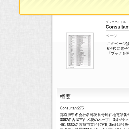
ブックTOP
>>
ページ一覧
>> 76/82ページ
ブックタイトル
Consultan
ページ
このページは 
6
秒後に電子
「ブックを
概要
Consultant275
都道府県名会社名郵便番号所在地電話番号愛知県
0062名古屋市西区花の木一丁目3番5号052
461-0002名古屋市東区代官町35番16号