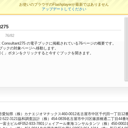
お使いのブラウザのFlashplayerが最新ではありません
アップデートしてください
t275
76/82
Consultant275 の電子ブックに掲載されている76ページの概要です。
ブックの対象ページへ移動します。
開く」ボタンをクリックすると今すぐブックを開きます。
（株）カナエジオマチックス460-0012名古屋市中区千代田一丁目12番5号052
-522-3121協和調査設計（株）454-0839名古屋市中川区篠原橋通二丁目44番地
第一富士ビル4F052-933-7801ジェイアール東海コンサルタンツ（株）450-0