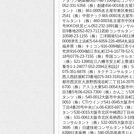
アタウン納屋橋052-746-7100柴山コンサ
052-331-5356（株）創建456-0018名
タント（株）461-0005名古屋市東区東桜2-
2541（株）中部テック465-0092名古屋市名
サルタント（株）460-0003名古屋市中区錦
号IKKO伏見ビル052-232-1891藤コン
目9番地2052-823-7111若鈴コンサルタ
10598-23-1155（株）三洋開発514-081
0008津市上浜町5-64-6059-226-4854丸
福井県（株）キミコン916-0084鯖江市小泉町
究所916-0004鯖江市糺町23-6-10778-
18号0776-23-7155（株）帝国コンサルタン
（株）521-1398近江八幡市安土町上豊浦103
養寺1-1-24077-552-2094正和設計（
075-351-6878（株）キクチコンサルタン
西入西錺屋町23番地075-343-3181内外
都市西京区大原野西境谷町二丁目14-2075-
6700（株）アスコ大東541-0054大阪市
目3番5号06-6263-7300（株）かんこう536
タンツ（株）540-0012大阪市中央区谷町2丁
0053（株）CTIウイング541-0045大阪
丁目4番20号中央ビル06-6303-6971
タンツ530-0015大阪市北区中崎西2丁目4番
（株）531-0061大阪市北区長柄西1-3-19
コンサルタント（株）532-0025大阪市淀川区新
3695（株）日建技術コンサルタント542-00
6399日本振興（株）590-0535泉南市りんく