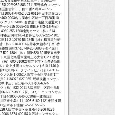
4-0011名古屋市中川区山王一丁目8番28号
町15番22号052-883-2711玉野総合コンサル
区那古野二丁目11番23号052-551-
目1805番地052-882-6611中日本建設コン
460-0003名古屋市中区錦一丁目20番10
）名邦テクノ457-0048名古屋市南区大磯通六丁
ギテック515-0055松阪市田村町341番地の
4059-255-1500南海カツマ（株）514-
6津市広明町345-1若鈴ビル059-226-4101
1-2-10770-56-2345（株）構造設計研
調査設計（株）910-0001福井市大願寺2丁目5番
根市野瀬町37-10749-26-5688キタイ設計
522-1884（株）新洲520-3015栗東市安
138京都市下京区七条通木屋町上る大宮町205番地
ント（株）600-8108京都市下京区五条通新町
1（株）吹上技研コンサルタント610-1146京
3号大同パークサイドビル8階06-6311-
テクノス541-0052大阪市中央区安土町1丁
寅2-1-34072-627-9351近畿技術コンサル
三丁目10番4-301号06-6374-
ンツ（株）532-0011大阪市淀川区西中島5
06-6367-3800（株）スリーエスコンサル
4-3806-6646-0030第一建設設計
東中島4-11-1006-6160-1121東洋技研
木市下穂積1-2-29072-623-
8大阪市中央区高麗橋4-6-206-6229-
-2006-6374-4901阪急設計コンサルタン