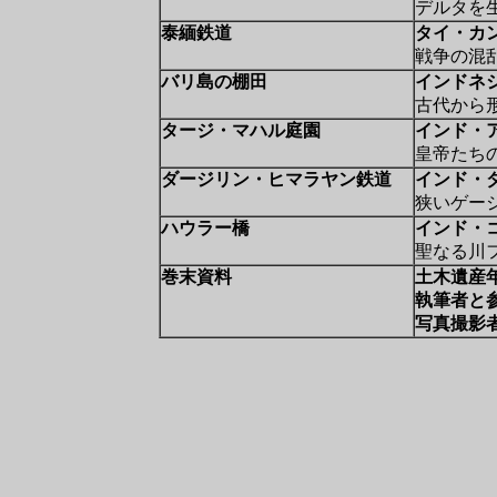
デルタを
泰緬鉄道
タイ・カ
戦争の混
バリ島の棚田
インドネ
古代から
タージ・マハル庭園
インド・
皇帝たち
ダージリン・ヒマラヤン鉄道
インド・
狭いゲー
ハウラー橋
インド・
聖なる川
巻末資料
土木遺産
執筆者と
写真撮影