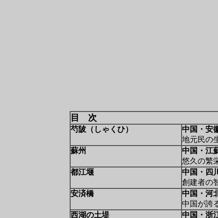
目 次
芍陂（しゃくひ）
中国・安
地元民の
蘇州
中国・江
悠久の繁
都江堰
中国・四
創建者の
安済橋
中国・河
中国が誇
西湖の土堤
中国・浙