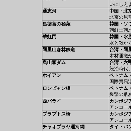
いにしえ
通恵河
中国・北
北京の原
昌徳宮の秘苑
韓国・ソ
朝鮮王朝
華虹門
韓国・水
水と敵か
阿里山森林鉄道
台湾・阿
木材運搬
烏山頭ダム
台湾・六
統治時代
ホイアン
ベトナム
国際貿易
ロンビャン橋
ベトナム
爆撃の爪
西バライ
カンボジ
アンコー
プラプトス橋
カンボジ
アンコー
チャオプラヤ運河網
タイ・バ