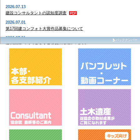
2026.07.13
建設コンサルタントの認知度調査
2026.07.01
第17回建コンフォト大賞作品募集について
2026.07.01
バックナンバー
第13回建コンフォト大賞Jr.作品募集について
2026.06.23
発注関係事務の運用に関する指針の確実な履行に向けたガイドライ
ン
2026.06.11
令和7年度道路橋メンテナンス技術講習開催報告
2026.06.11
フォト大賞作品集を制作しました
2026.06.02
建コンフォト大賞Jr. フォトモザイクアートの掲載について
2026.06.01
2026年度建設コンサルタンツ協会懸賞論文（学生論文）募集について