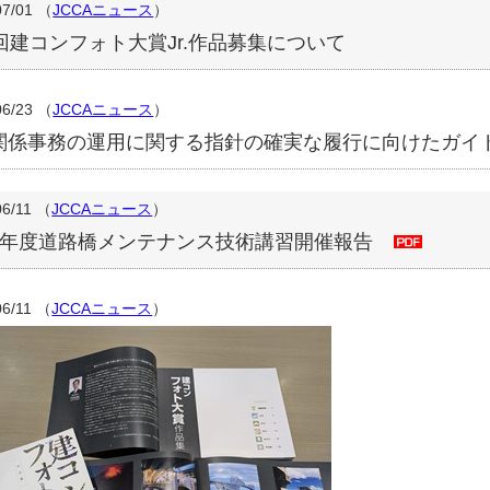
07/01
（
JCCAニュース
）
3回建コンフォト大賞Jr.作品募集について
06/23
（
JCCAニュース
）
関係事務の運用に関する指針の確実な履行に向けたガイ
06/11
（
JCCAニュース
）
7年度道路橋メンテナンス技術講習開催報告
06/11
（
JCCAニュース
）