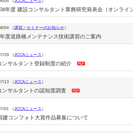
08/05
（
JCCAニュース
）
和8年度 建設コンサルタント業務研究発表会（オンライ
08/04
（
講習／セミナーのお知らせ
）
8年度道路橋メンテナンス技術講習のご案内
07/29
（
JCCAニュース
）
コンサルタント登録制度の紹介
07/13
（
JCCAニュース
）
コンサルタントの認知度調査
07/01
（
JCCAニュース
）
7回建コンフォト大賞作品募集について