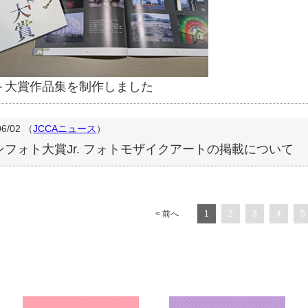
ト大賞作品集を制作しました
06/02
（
JCCAニュース
）
ンフォト大賞Jr. フォトモザイクアートの掲載について
< 前へ
1
2
3
4
5