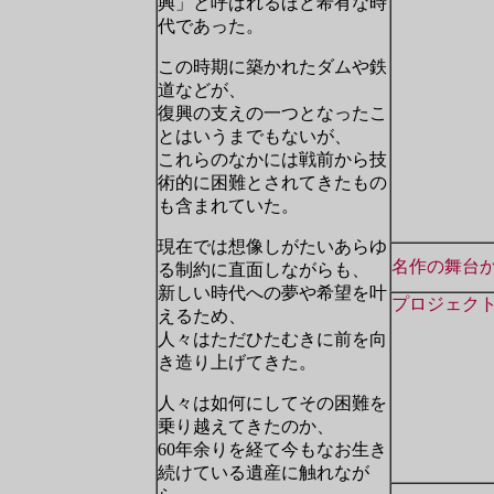
興」と呼ばれるほど希有な時
代であった。
この時期に築かれたダムや鉄
道などが、
復興の支えの一つとなったこ
とはいうまでもないが、
これらのなかには戦前から技
術的に困難とされてきたもの
も含まれていた。
現在では想像しがたいあらゆ
名作の舞台か
る制約に直面しながらも、
新しい時代への夢や希望を叶
プロジェク
えるため、
人々はただひたむきに前を向
き造り上げてきた。
人々は如何にしてその困難を
乗り越えてきたのか、
60年余りを経て今もなお生き
続けている遺産に触れなが