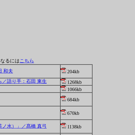
になるには
こちら
 和夫
204kb
／語り手：石田 東生
1268kb
1066kb
684kb
670kb
ノ水）」／髙橋 真弓
1138kb