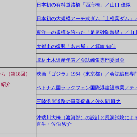
日本初の有料道路橋「西海橋」／山口 佳織
日本初の大規模アーチ式ダム「上椎葉ダム」／
東洋一の規模を誇った「足尾砂防堰堤」／山上
大都市の復興「名古屋」／箕輪 知佳
取材土木遺産年表／会誌編集専門委員会
ら（第18回）
映画『ゴジラ』1954（東京都）／会誌編集専
ト紹介
ベトナム国ラックフェン国際港建設事業／ティ
三陸沿岸道路の事業促進／佐久間 唯之
沖端川大橋（渡河部）の設計と風洞試験による
直生・佐伯 駿介