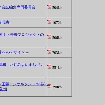
／会誌編集専門委員会
594kb
 信彦
1072kb
国土・未来プロジェクトの
506kb
来へのデザイン ─
703kb
に調和した住みよいまちづく
551kb
～国際コンサルタント市場を
390kb
泉 慎