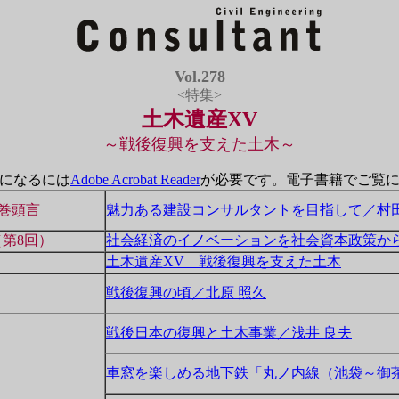
Vol.278
<特集>
土木遺産XV
～戦後復興を支えた土木～
になるには
Adobe Acrobat Reader
が必要です
。
電子書籍でご覧
s 巻頭言
魅力ある建設コンサルタントを目指して／村田
第8回）
社会経済のイノベーションを社会資本政策から
土木遺産XV 戦後復興を支えた土木
戦後復興の頃／北原 照久
戦後日本の復興と土木事業／浅井 良夫
車窓を楽しめる地下鉄「丸ノ内線（池袋～御茶