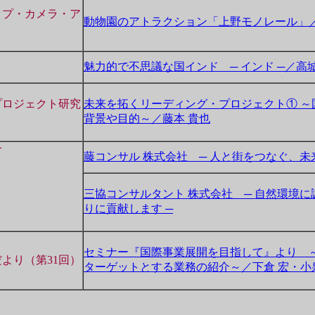
ップ・カメラ・ア
動物園のアトラクション「上野モノレール」
魅力的で不思議な国インド ─ インド ─／高城
プロジェクト研究
未来を拓くリーディング・プロジェクト① ～
背景や目的～／藤本 貴也
介
藤コンサル 株式会社 ─ 人と街をつなぐ、未
三協コンサルタント 株式会社 ─ 自然環境
りに貢献します ─
セミナー『国際事業展開を目指して』より 
より（第31回）
ターゲットとする業務の紹介～／下倉 宏・小