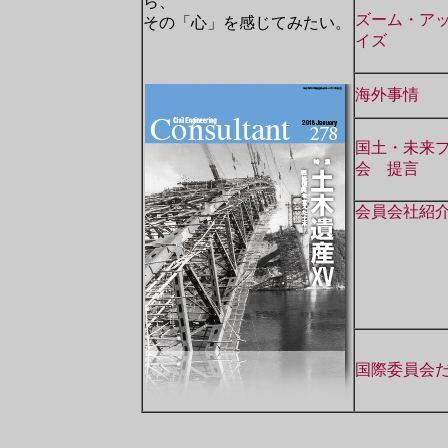
ら、
ズーム・ア
その「心」を感じてみたい。
イズ
海外事情
国土・未来
会 提言
会員会社紹
国際委員会だ