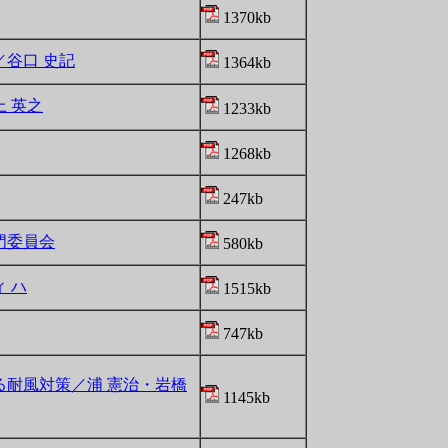
1370kb
谷口 史記
1364kb
 英之
1233kb
1268kb
247kb
門委員会
580kb
 ハ
1515kb
747kb
耐風対策／浦 憲治・岩橋
1145kb